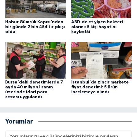
Habur Gümrük Kapısı'ndan
ABD'de et yiyen bakteri
bir günde 2 bin 454 tır çıkışı
alarmı: 5 kişi hayatını
oldu
kaybetti
Bursa'daki denetimlerde 7
İstanbul'da zincir markete
ayda 40 milyon liranın
fiyat denetimi: 5 ürün
üzerinde idari para
incelemeye alındı
cezası uygulandı
Yorumlar