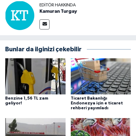
EDITÖR HAKKINDA
Kamuran Turgay
Bunlar da ilginizi çekebilir
Benzine 1,56 TL zam
Ticaret Bakanlığı
geliyor!
Endonezya için e ticaret
rehberi yayımladı