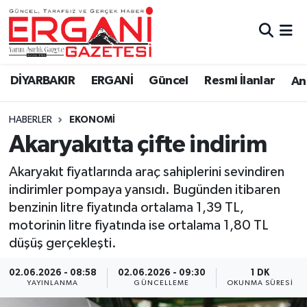
DİYARBAKIR
BİSMİL
Ergani Nöbetçi Eczaneler
DİYARBAKIR
ERGANİ
Güncel
Resmi İlanlar
Ana
BAĞLAR
ERGANİ
Ergani Hava Durumu
HABERLER
EKONOMİ
Güncel
Ergani Trafik Yoğunluk Haritası
Akaryakıtta çifte indirim
Eği̇ti̇m
Süper Lig Puan Durumu ve Fikstür
Akaryakıt fiyatlarında araç sahiplerini sevindiren
indirimler pompaya yansıdı. Bugünden itibaren
Resmi İlanlar
Tüm Manşetler
benzinin litre fiyatında ortalama 1,39 TL,
motorinin litre fiyatında ise ortalama 1,80 TL
Sağlık
Son Dakika Haberleri
düşüş gerçekleşti.
Si̇yaset
Haber Arşivi
02.06.2026 - 08:58
02.06.2026 - 09:30
1 DK
YAYINLANMA
GÜNCELLEME
OKUNMA SÜRESI
Spor