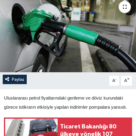
Yaşam
Anali̇z
Bi̇li̇m & Teknoloji̇
Dünya
Eği̇ti̇m
Paylaş
-
+
A
A
Uluslararası petrol fiyatlarındaki gerileme ve döviz kurundaki
görece istikrarın etkisiyle yapılan indirimler pompalara yansıdı.
Ticaret Bakanlığı 80
ülkeye yönelik 107