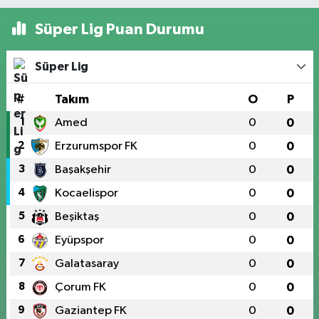
Süper Lig Puan Durumu
Süper Lig
#
Takım
O
P
1
Amed
0
0
2
Erzurumspor FK
0
0
3
Başakşehir
0
0
4
Kocaelispor
0
0
5
Beşiktaş
0
0
6
Eyüpspor
0
0
7
Galatasaray
0
0
8
Çorum FK
0
0
9
Gaziantep FK
0
0