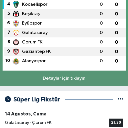
4
Kocaelispor
0
0
5
Beşiktaş
0
0
6
Eyüpspor
0
0
7
Galatasaray
0
0
8
Çorum FK
0
0
9
Gaziantep FK
0
0
10
Alanyaspor
0
0
Detaylar için tıklayın
Süper Lig Fikstür
14 Ağustos, Cuma
Galatasaray - Çorum FK
21:30