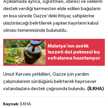
Açıklamada ayrıca, öğretmen, idareci ve velilerin
destek verdiği kermesten elde edilen bağışların
en kısa sürede Gazze'deki ihtiyaç sahiplerine
ulaştırılacağı belirtilerek yapılan hayırların kabul
olması temennisinde bulunuldu.
Malatya'nın asırlık
lezzeti dut pekmezi kış
sofralarına hazırlanıyor
Umut Kervanı yetkilileri, Gazze için yardım
çalışmalarının sürdüğünü belirterek hayırsever
vatandaşlara destek çağrısında bulundu.
(İLKHA)
Kaynak:
İLKHA