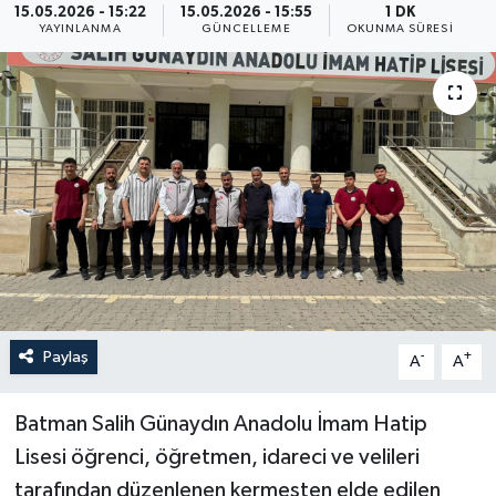
15.05.2026 - 15:22
15.05.2026 - 15:55
1 DK
YAYINLANMA
GÜNCELLEME
OKUNMA SÜRESI
Yaşam
Anali̇z
Bi̇li̇m & Teknoloji̇
Dünya
Eği̇ti̇m
Paylaş
-
+
A
A
Batman Salih Günaydın Anadolu İmam Hatip
Lisesi öğrenci, öğretmen, idareci ve velileri
tarafından düzenlenen kermesten elde edilen