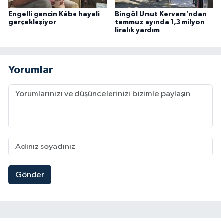
Engelli gencin Kâbe hayali
Bingöl Umut Kervanı'ndan
gerçekleşiyor
temmuz ayında 1,3 milyon
liralık yardım
Yorumlar
Gönder