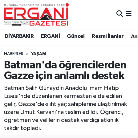
DİYARBAKIR
BİSMİL
Ergani Nöbetçi Eczaneler
DİYARBAKIR
ERGANİ
Güncel
Resmi İlanlar
Ana
BAĞLAR
ERGANİ
Ergani Hava Durumu
HABERLER
YAŞAM
Güncel
Ergani Trafik Yoğunluk Haritası
Batman'da öğrencilerden
Eği̇ti̇m
Süper Lig Puan Durumu ve Fikstür
Gazze için anlamlı destek
Resmi İlanlar
Tüm Manşetler
Batman Salih Günaydın Anadolu İmam Hatip
Lisesi'nde düzenlenen kermesten elde edilen
Sağlık
Son Dakika Haberleri
gelir, Gazze'deki ihtiyaç sahiplerine ulaştırılmak
üzere Umut Kervanı'na teslim edildi. Öğrenci,
Si̇yaset
Haber Arşivi
öğretmen ve velilerin destek verdiği etkinlik
takdir topladı.
Spor