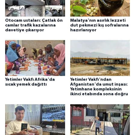
Otocam ustaları: Çatlak ön
Malatya'nın asırlık lezzeti
camlar trafik kazalarına
dut pekmezi kış sofralarına
davetiye çıkarıyor
hazırlanıyor
Yetimler Vakfı Afrika'da
Yetimler Vakfı'ndan
sıcak yemek dağıttı
Afganistan'da umut inşası:
Yetimhane kompleksinin
ikinci etabında sona doğru