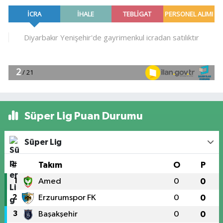
Süper Lig Puan Durumu
Süper Lig
#
Takım
O
P
1
Amed
0
0
2
Erzurumspor FK
0
0
3
Başakşehir
0
0