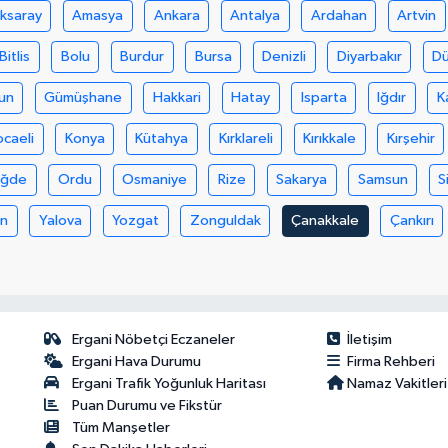
ksaray
Amasya
Ankara
Antalya
Ardahan
Artvin
Bitlis
Bolu
Burdur
Bursa
Denizli
Diyarbakır
D
un
Gümüşhane
Hakkari
Hatay
Isparta
Iğdır
K
ocaeli
Konya
Kütahya
Kırklareli
Kırıkkale
Kırşehir
iğde
Ordu
Osmaniye
Rize
Sakarya
Samsun
S
an
Yalova
Yozgat
Zonguldak
Çanakkale
Çankırı
Ergani Nöbetçi Eczaneler
İletişim
Ergani Hava Durumu
Firma Rehberi
Ergani Trafik Yoğunluk Haritası
Namaz Vakitleri
Puan Durumu ve Fikstür
Tüm Manşetler