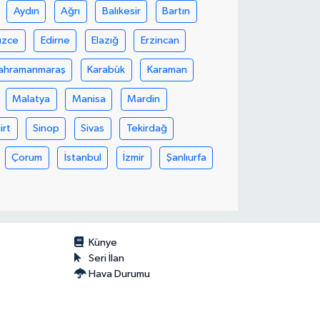
Aydın
Ağrı
Balıkesir
Bartın
üzce
Edirne
Elazığ
Erzincan
ahramanmaraş
Karabük
Karaman
Malatya
Manisa
Mardin
iirt
Sinop
Sivas
Tekirdağ
Çorum
İstanbul
İzmir
Şanlıurfa
Künye
Seri İlan
Hava Durumu