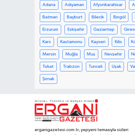
Adana
Adıyaman
Afyonkarahisar
A
Batman
Bayburt
Bilecik
Bingöl
Erzurum
Eskişehir
Gaziantep
Gires
Kars
Kastamonu
Kayseri
Kilis
K
Mersin
Muğla
Muş
Nevşehir
N
Tokat
Trabzon
Tunceli
Uşak
V
Şırnak
erganigazetesi.com.tr, yepyeni temasıyla sizleri