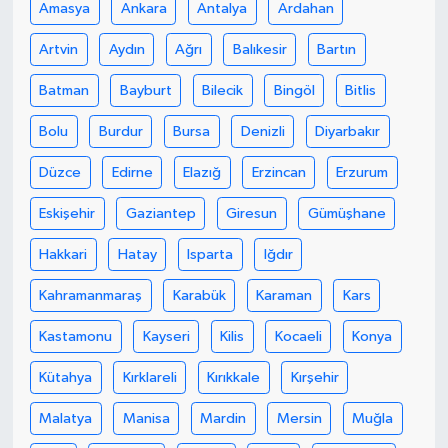
Amasya
Ankara
Antalya
Ardahan
Artvin
Aydın
Ağrı
Balıkesir
Bartın
Batman
Bayburt
Bilecik
Bingöl
Bitlis
Bolu
Burdur
Bursa
Denizli
Diyarbakır
Düzce
Edirne
Elazığ
Erzincan
Erzurum
Eskişehir
Gaziantep
Giresun
Gümüşhane
Hakkari
Hatay
Isparta
Iğdır
Kahramanmaraş
Karabük
Karaman
Kars
Kastamonu
Kayseri
Kilis
Kocaeli
Konya
Kütahya
Kırklareli
Kırıkkale
Kırşehir
Malatya
Manisa
Mardin
Mersin
Muğla