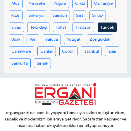
Muş
Nevşehir
Niğde
Ordu
Osmaniye
Rize
Sakarya
Samsun
Siirt
Sinop
Sivas
Tekirdağ
Tokat
Trabzon
Tunceli
Uşak
Van
Yalova
Yozgat
Zonguldak
Çanakkale
Çankırı
Çorum
İstanbul
İzmir
Şanlıurfa
Şırnak
erganigazetesi.com.tr, yepyeni temasıyla sizleri buluştururken,
sadelik ve modernizmi bir araya getiriyor. Şatafattan kaçınıyor ve
insanlara haber okuyabilecekleri bir altyapı sunuyor.