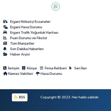
Ergani Nöbetçi Eczaneler
Ergani Hava Durumu
Ergani Trafik Yoğunluk Haritası
Puan Durumu ve Fikstür
Tüm Manşetler
Son Dakika Haberleri
Haber Arşivi
İletişim
Künye
Firma Rehberi
Seri İlan
Namaz Vakitleri
Hava Durumu
RSS
Copyright © 2023. Her hakkı saklıdır.