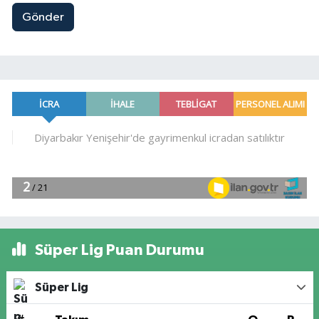
Gönder
Süper Lig Puan Durumu
Süper Lig