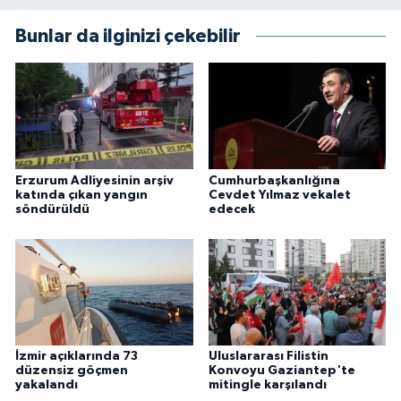
Bunlar da ilginizi çekebilir
Erzurum Adliyesinin arşiv
Cumhurbaşkanlığına
katında çıkan yangın
Cevdet Yılmaz vekalet
söndürüldü
edecek
İzmir açıklarında 73
Uluslararası Filistin
düzensiz göçmen
Konvoyu Gaziantep'te
yakalandı
mitingle karşılandı