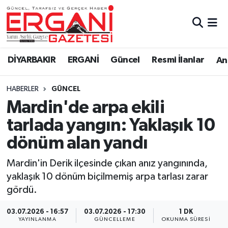
DİYARBAKIR
BİSMİL
Ergani Nöbetçi Eczaneler
DİYARBAKIR
ERGANİ
Güncel
Resmi İlanlar
Ana
BAĞLAR
ERGANİ
Ergani Hava Durumu
HABERLER
GÜNCEL
Güncel
Ergani Trafik Yoğunluk Haritası
Mardin'de arpa ekili
Eği̇ti̇m
Süper Lig Puan Durumu ve Fikstür
tarlada yangın: Yaklaşık 10
dönüm alan yandı
Resmi İlanlar
Tüm Manşetler
Mardin'in Derik ilçesinde çıkan anız yangınında,
Sağlık
Son Dakika Haberleri
yaklaşık 10 dönüm biçilmemiş arpa tarlası zarar
gördü.
Si̇yaset
Haber Arşivi
03.07.2026 - 16:57
03.07.2026 - 17:30
1 DK
Spor
YAYINLANMA
GÜNCELLEME
OKUNMA SÜRESI