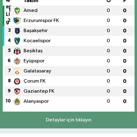
#
Takım
O
P
1
Amed
0
0
2
Erzurumspor FK
0
0
3
Başakşehir
0
0
4
Kocaelispor
0
0
5
Beşiktaş
0
0
6
Eyüpspor
0
0
7
Galatasaray
0
0
8
Çorum FK
0
0
9
Gaziantep FK
0
0
10
Alanyaspor
0
0
Detaylar için tıklayın