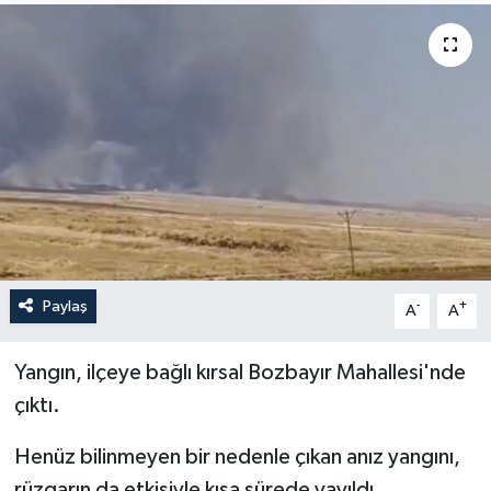
Yaşam
Anali̇z
Bi̇li̇m & Teknoloji̇
Dünya
Eği̇ti̇m
Paylaş
-
+
A
A
Yangın, ilçeye bağlı kırsal Bozbayır Mahallesi'nde
çıktı.
Henüz bilinmeyen bir nedenle çıkan anız yangını,
rüzgarın da etkisiyle kısa sürede yayıldı.