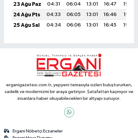
23 Ağu Paz
04:31
06:04
13:01
16:47
19:48
24 Ağu Pts
04:33
06:05
13:01
16:46
19:47
25 Ağu Sal
04:34
06:06
13:01
16:45
19:45
erganigazetesi.com.tr, yepyeni temasıyla sizleri buluştururken,
sadelik ve modernizmi bir araya getiriyor. Şatafattan kaçınıyor ve
insanlara haber okuyabilecekleri bir altyapı sunuyor.
Ergani Nöbetçi Eczaneler
Ergani Hava Durumu