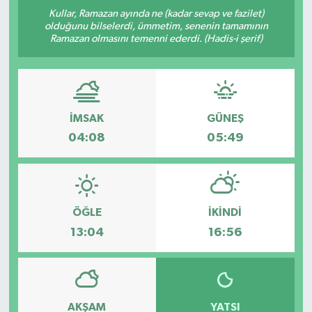
Kullar, Ramazan ayında ne (kadar sevap ve fazilet)
Yaşam
olduğunu bilselerdi, ümmetim, senenin tamamının
Ramazan olmasını temenni ederdi. (Hadis-i şerif)
Anali̇z
Bi̇li̇m & Teknoloji̇
İMSAK
GÜNEŞ
Dünya
04:08
05:49
Eği̇ti̇m
ÖĞLE
İKINDI
13:04
16:56
AKŞAM
YATSI