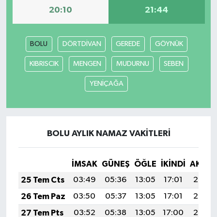
20:10
21:44
BOLU
DÖRTDİVAN
GEREDE
GÖYNÜK
KIBRISCIK
MENGEN
MUDURNU
SEBEN
YENİÇAĞA
BOLU AYLIK NAMAZ VAKITLERI
İMSAK
GÜNEŞ
ÖĞLE
İKINDI
AKŞA
25 Tem Cts
03:49
05:36
13:05
17:01
20:24
26 Tem Paz
03:50
05:37
13:05
17:01
20:23
27 Tem Pts
03:52
05:38
13:05
17:00
20:22