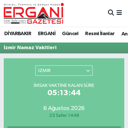
DİYARBAKIR
BİSMİL
Ergani Nöbetçi Eczaneler
DİYARBAKIR
ERGANİ
Güncel
Resmi İlanlar
Ana
BAĞLAR
ERGANİ
Ergani Hava Durumu
İzmir Namaz Vakitleri
Güncel
Ergani Trafik Yoğunluk Haritası
Eği̇ti̇m
Süper Lig Puan Durumu ve Fikstür
İZMİR
Resmi İlanlar
Tüm Manşetler
İMSAK VAKTINE KALAN SÜRE
05:13:44
Sağlık
Son Dakika Haberleri
6 Ağustos 2026
Si̇yaset
Haber Arşivi
23 Safer 1448
Spor