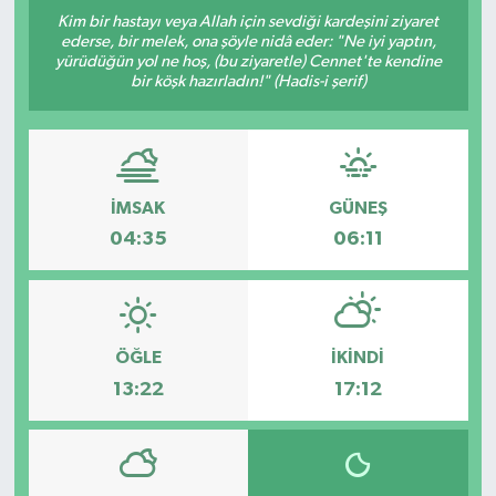
Kim bir hastayı veya Allah için sevdiği kardeşini ziyaret
Yaşam
ederse, bir melek, ona şöyle nidâ eder: "Ne iyi yaptın,
yürüdüğün yol ne hoş, (bu ziyaretle) Cennet'te kendine
bir köşk hazırladın!" (Hadis-i şerif)
Anali̇z
Bi̇li̇m & Teknoloji̇
İMSAK
GÜNEŞ
Dünya
04:35
06:11
Eği̇ti̇m
ÖĞLE
İKINDI
13:22
17:12