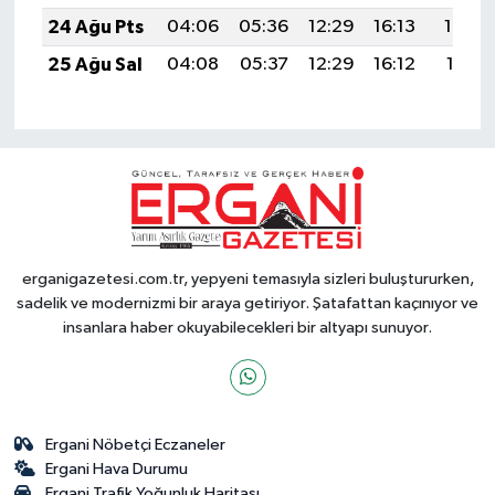
24 Ağu Pts
04:06
05:36
12:29
16:13
19:13
25 Ağu Sal
04:08
05:37
12:29
16:12
19:11
erganigazetesi.com.tr, yepyeni temasıyla sizleri buluştururken,
sadelik ve modernizmi bir araya getiriyor. Şatafattan kaçınıyor ve
insanlara haber okuyabilecekleri bir altyapı sunuyor.
Ergani Nöbetçi Eczaneler
Ergani Hava Durumu
Ergani Trafik Yoğunluk Haritası