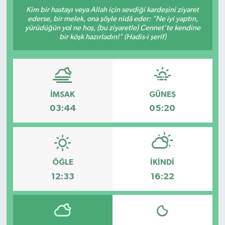
Kim bir hastayı veya Allah için sevdiği kardeşini ziyaret
Yaşam
ederse, bir melek, ona şöyle nidâ eder: "Ne iyi yaptın,
yürüdüğün yol ne hoş, (bu ziyaretle) Cennet'te kendine
bir köşk hazırladın!" (Hadis-i şerif)
Anali̇z
Bi̇li̇m & Teknoloji̇
İMSAK
GÜNEŞ
Dünya
03:44
05:20
Eği̇ti̇m
ÖĞLE
İKINDI
12:33
16:22