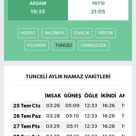
AKŞAM
YATSI
19:35
21:05
HOZAT
NAZİMİYE
OVACIK
PERTEK
PÜLÜMÜR
TUNCELİ
ÇEMİŞGEZEK
TUNCELİ AYLIK NAMAZ VAKITLERI
İMSAK
GÜNEŞ
ÖĞLE
İKINDI
AKŞA
25 Tem Cts
03:26
05:09
12:33
16:26
19:48
26 Tem Paz
03:28
05:10
12:33
16:26
19:47
27 Tem Pts
03:29
05:11
12:33
16:26
19:46