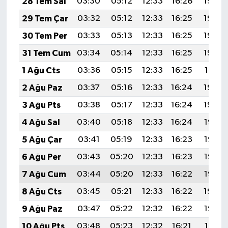
28 Tem Sal
03:30
05:12
12:33
16:26
19:45
29 Tem Çar
03:32
05:12
12:33
16:25
19:44
30 Tem Per
03:33
05:13
12:33
16:25
19:43
31 Tem Cum
03:34
05:14
12:33
16:25
19:42
1 Ağu Cts
03:36
05:15
12:33
16:25
19:41
2 Ağu Paz
03:37
05:16
12:33
16:24
19:40
3 Ağu Pts
03:38
05:17
12:33
16:24
19:39
4 Ağu Sal
03:40
05:18
12:33
16:24
19:38
5 Ağu Çar
03:41
05:19
12:33
16:23
19:37
6 Ağu Per
03:43
05:20
12:33
16:23
19:36
7 Ağu Cum
03:44
05:20
12:33
16:22
19:35
8 Ağu Cts
03:45
05:21
12:33
16:22
19:34
9 Ağu Paz
03:47
05:22
12:32
16:22
19:33
10 Ağu Pts
03:48
05:23
12:32
16:21
19:31