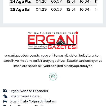
24 Ağu Pts
04:28
05:57
12:51
16:34
19:34
25 Ağu Sal
04:29
05:58
12:51
16:34
19:33
erganigazetesi.com.tr, yepyeni temasıyla sizleri buluştururken,
sadelik ve modernizmi bir araya getiriyor. Şatafattan kaçınıyor ve
insanlara haber okuyabilecekleri bir altyapı sunuyor.
Ergani Nöbetçi Eczaneler
Ergani Hava Durumu
Ergani Trafik Yoğunluk Haritası