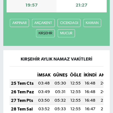
19:57
21:27
AKPINAR
AKÇAKENT
CICEKDAGI
KAMAN
KIRŞEHİR
MUCUR
KIRŞEHİR AYLIK NAMAZ VAKITLERI
İMSAK
GÜNEŞ
ÖĞLE
İKINDI
AKŞA
25 Tem Cts
03:48
05:30
12:55
16:48
20:09
26 Tem Paz
03:49
05:31
12:55
16:48
20:09
27 Tem Pts
03:50
05:32
12:55
16:48
20:08
28 Tem Sal
03:52
05:33
12:55
16:47
20:07