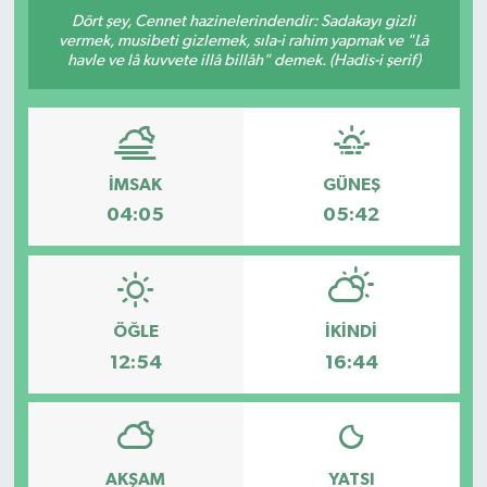
Dört şey, Cennet hazinelerindendir: Sadakayı gizli
Yaşam
vermek, musibeti gizlemek, sıla-i rahim yapmak ve "Lâ
havle ve lâ kuvvete illâ billâh" demek. (Hadis-i şerif)
Anali̇z
Bi̇li̇m & Teknoloji̇
İMSAK
GÜNEŞ
Dünya
04:05
05:42
Eği̇ti̇m
ÖĞLE
İKINDI
12:54
16:44
AKŞAM
YATSI