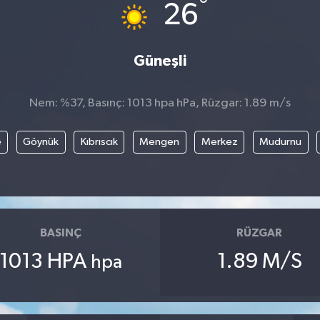
°
26
Güneşli
Nem: %37, Basınç: 1013 hpa hPa, Rüzgar: 1.89 m/s
e
Göynük
Kıbrıscık
Mengen
Merkez
Mudurnu
BASINÇ
RÜZGAR
1013 HPA
1.89 M/S
hpa