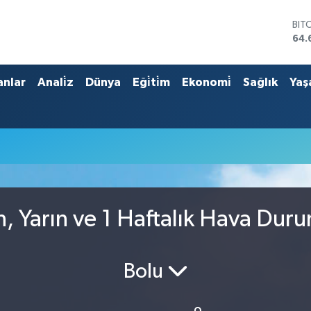
BIT
64.
DO
47,
EU
anlar
Anali̇z
Dünya
Eği̇ti̇m
Ekonomi̇
Sağlık
Yaş
55,
STE
64,
GRA
651
BİS
13.
, Yarın ve 1 Haftalık Hava Dur
Bolu