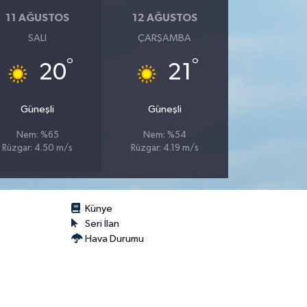
11 AĞUSTOS
12 AĞUSTOS
SALI
ÇARŞAMBA
°
°
20
21
Güneşli
Güneşli
Nem: %65
Nem: %54
Rüzgar: 4.50 m/s
Rüzgar: 4.19 m/s
Künye
Seri İlan
Hava Durumu