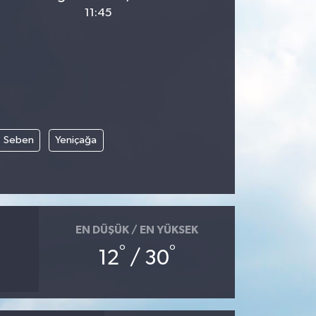
11:45
Seben
Yeniçağa
EN DÜŞÜK / EN YÜKSEK
°
°
12
/ 30