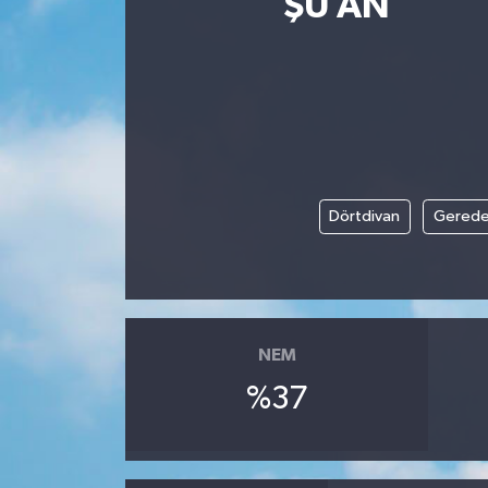
ŞU AN
Yaşam
Anali̇z
Bi̇li̇m & Teknoloji̇
Dünya
Dörtdivan
Gered
Eği̇ti̇m
NEM
%37