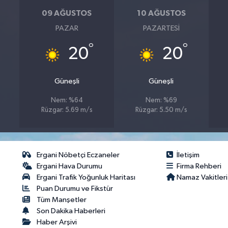
09 AĞUSTOS
10 AĞUSTOS
PAZAR
PAZARTESI
°
°
20
20
Güneşli
Güneşli
Nem: %64
Nem: %69
Rüzgar: 5.69 m/s
Rüzgar: 5.50 m/s
Ergani Nöbetçi Eczaneler
İletişim
Ergani Hava Durumu
Firma Rehberi
Ergani Trafik Yoğunluk Haritası
Namaz Vakitleri
Puan Durumu ve Fikstür
Tüm Manşetler
Son Dakika Haberleri
Haber Arşivi