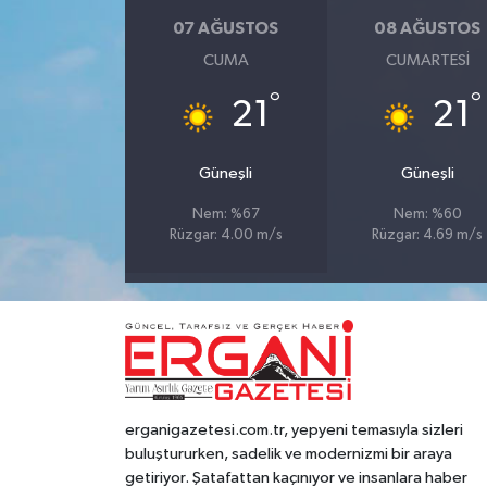
07 AĞUSTOS
08 AĞUSTOS
CUMA
CUMARTESI
°
°
21
21
Güneşli
Güneşli
Nem: %67
Nem: %60
Rüzgar: 4.00 m/s
Rüzgar: 4.69 m/s
erganigazetesi.com.tr, yepyeni temasıyla sizleri
buluştururken, sadelik ve modernizmi bir araya
getiriyor. Şatafattan kaçınıyor ve insanlara haber