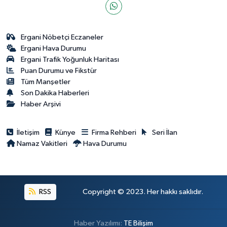
Ergani Nöbetçi Eczaneler
Ergani Hava Durumu
Ergani Trafik Yoğunluk Haritası
Puan Durumu ve Fikstür
Tüm Manşetler
Son Dakika Haberleri
Haber Arşivi
İletişim
Künye
Firma Rehberi
Seri İlan
Namaz Vakitleri
Hava Durumu
RSS
Copyright © 2023. Her hakkı saklıdır.
Haber Yazılımı:
TE Bilişim