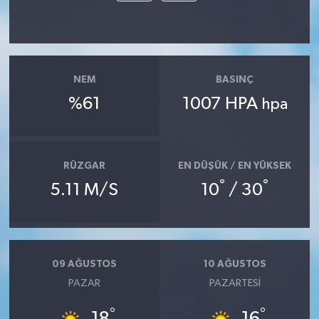
NEM
BASINÇ
%61
1007 HPA
hpa
RÜZGAR
EN DÜŞÜK / EN YÜKSEK
°
°
5.11 M/S
10
/ 30
09 AĞUSTOS
10 AĞUSTOS
PAZAR
PAZARTESI
°
°