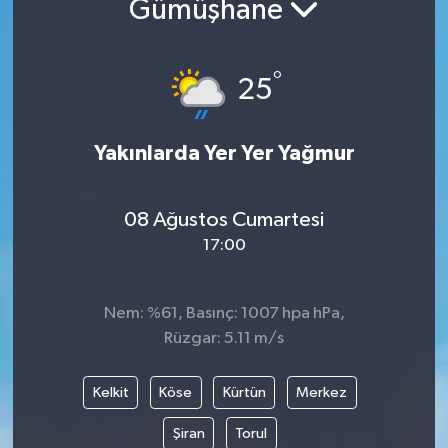
Gümüşhane
Yaşam
°
25
Anali̇z
Bi̇li̇m & Teknoloji̇
Yakınlarda Yer Yer Yağmur
Dünya
08 Ağustos Cumartesi
Eği̇ti̇m
17:00
Nem: %61, Basınç: 1007 hpa hPa,
Rüzgar: 5.11 m/s
Kelkit
Köse
Kürtün
Merkez
Şiran
Torul