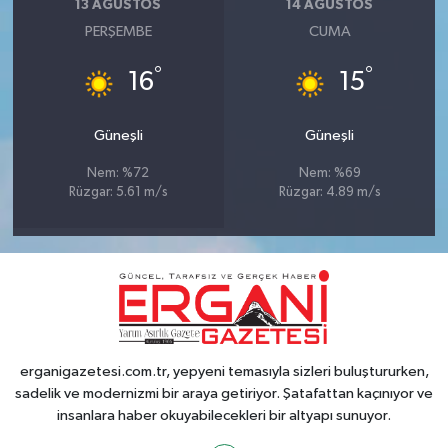
13 AĞUSTOS
14 AĞUSTOS
PERŞEMBE
CUMA
°
°
16
15
Güneşli
Güneşli
Nem: %72
Nem: %69
Rüzgar: 5.61 m/s
Rüzgar: 4.89 m/s
erganigazetesi.com.tr, yepyeni temasıyla sizleri buluştururken,
sadelik ve modernizmi bir araya getiriyor. Şatafattan kaçınıyor ve
insanlara haber okuyabilecekleri bir altyapı sunuyor.