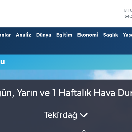
BIT
64.
DO
47,
EU
anlar
Anali̇z
Dünya
Eği̇ti̇m
Ekonomi̇
Sağlık
Yaş
55
STE
64,
GRA
mu
651
BİS
13.
ün, Yarın ve 1 Haftalık Hava D
Tekirdağ