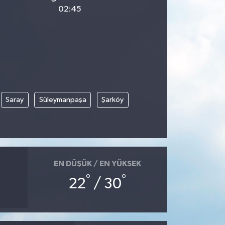
02:45
Saray
Süleymanpaşa
Şarköy
EN DÜŞÜK / EN YÜKSEK
°
°
22
/ 30