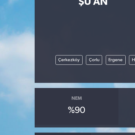
ŞU AN
Yaşam
Anali̇z
Bi̇li̇m & Teknoloji̇
Dünya
Çerkezköy
Çorlu
Ergene
H
Eği̇ti̇m
NEM
%90