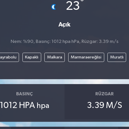
°
23
Açık
Nem: %90, Basınç: 1012 hpa hPa, Rüzgar: 3.39 m/s
ayrabolu
Kapaklı
Malkara
Marmaraereğlisi
Muratlı
BASINÇ
RÜZGAR
1012 HPA
3.39 M/S
hpa