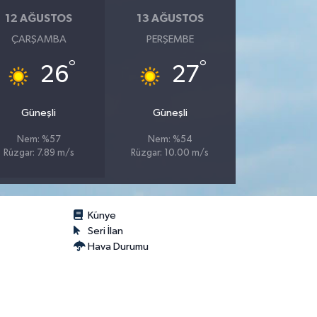
12 AĞUSTOS
13 AĞUSTOS
ÇARŞAMBA
PERŞEMBE
°
°
26
27
Güneşli
Güneşli
Nem: %57
Nem: %54
Rüzgar: 7.89 m/s
Rüzgar: 10.00 m/s
Künye
Seri İlan
Hava Durumu