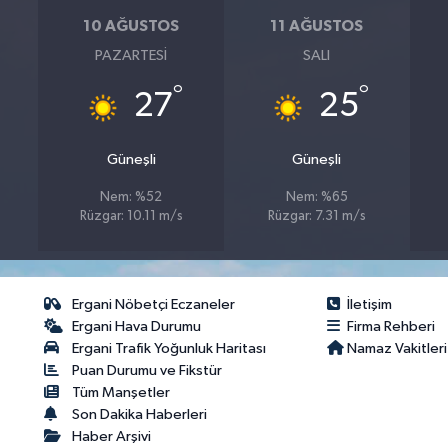
10 AĞUSTOS
11 AĞUSTOS
PAZARTESI
SALI
°
°
27
25
Güneşli
Güneşli
Nem: %52
Nem: %65
Rüzgar: 10.11 m/s
Rüzgar: 7.31 m/s
Ergani Nöbetçi Eczaneler
İletişim
Ergani Hava Durumu
Firma Rehberi
Ergani Trafik Yoğunluk Haritası
Namaz Vakitleri
Puan Durumu ve Fikstür
Tüm Manşetler
Son Dakika Haberleri
Haber Arşivi