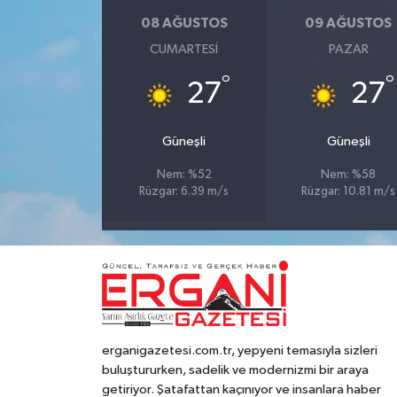
08 AĞUSTOS
09 AĞUSTOS
CUMARTESI
PAZAR
°
°
27
27
Güneşli
Güneşli
Nem: %52
Nem: %58
Rüzgar: 6.39 m/s
Rüzgar: 10.81 m/s
erganigazetesi.com.tr, yepyeni temasıyla sizleri
buluştururken, sadelik ve modernizmi bir araya
getiriyor. Şatafattan kaçınıyor ve insanlara haber