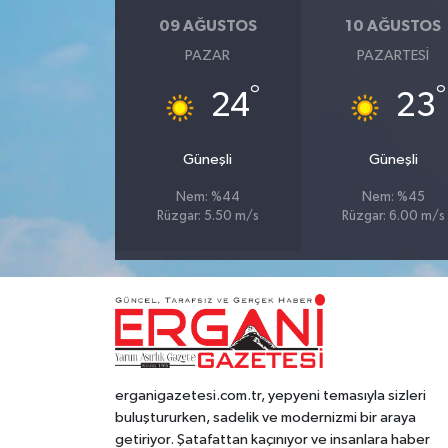
09 AĞUSTOS
10 AĞUSTOS
PAZAR
PAZARTESI
°
°
24
23
Güneşli
Güneşli
Nem: %44
Nem: %45
Rüzgar: 5.50 m/s
Rüzgar: 6.00 m/s
erganigazetesi.com.tr, yepyeni temasıyla sizleri
buluştururken, sadelik ve modernizmi bir araya
getiriyor. Şatafattan kaçınıyor ve insanlara haber