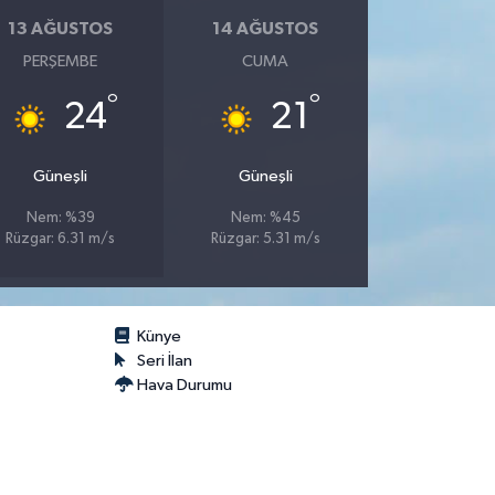
13 AĞUSTOS
14 AĞUSTOS
PERŞEMBE
CUMA
°
°
24
21
Güneşli
Güneşli
Nem: %39
Nem: %45
Rüzgar: 6.31 m/s
Rüzgar: 5.31 m/s
Künye
Seri İlan
Hava Durumu