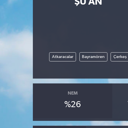
ŞU AN
Yaşam
Anali̇z
Bi̇li̇m & Teknoloji̇
Dünya
Atkaracalar
Bayramören
Çerkeş
Eği̇ti̇m
NEM
%26