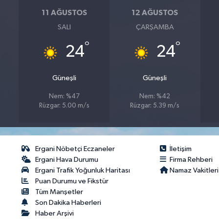
11 AĞUSTOS
12 AĞUSTOS
SALI
ÇARŞAMBA
°
°
24
24
Güneşli
Güneşli
Nem: %47
Nem: %42
Rüzgar: 5.00 m/s
Rüzgar: 5.39 m/s
Ergani Nöbetçi Eczaneler
İletişim
Ergani Hava Durumu
Firma Rehberi
Ergani Trafik Yoğunluk Haritası
Namaz Vakitleri
Puan Durumu ve Fikstür
Tüm Manşetler
Son Dakika Haberleri
Haber Arşivi