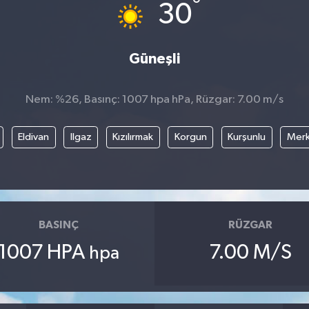
°
30
Güneşli
Nem: %26, Basınç: 1007 hpa hPa, Rüzgar: 7.00 m/s
Eldivan
Ilgaz
Kızılırmak
Korgun
Kurşunlu
Mer
BASINÇ
RÜZGAR
1007 HPA
7.00 M/S
hpa