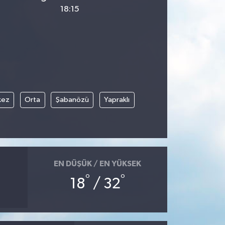
18:15
kez
Orta
Şabanözü
Yapraklı
EN DÜŞÜK / EN YÜKSEK
°
°
18
/ 32