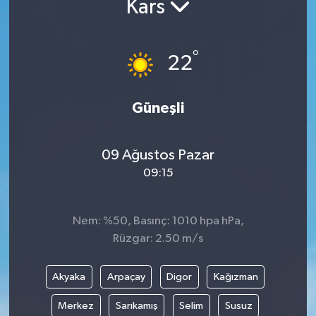
Kars
Yaşam
°
22
Anali̇z
Bi̇li̇m & Teknoloji̇
Güneşli
Dünya
09 Ağustos Pazar
Eği̇ti̇m
09:15
Nem: %50, Basınç: 1010 hpa hPa,
Rüzgar: 2.50 m/s
Akyaka
Arpaçay
Digor
Kağızman
Merkez
Sarıkamış
Selim
Susuz