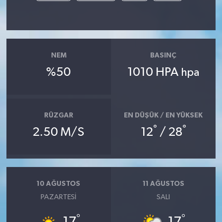
NEM
BASINÇ
%50
1010 HPA
hpa
RÜZGAR
EN DÜŞÜK / EN YÜKSEK
°
°
2.50 M/S
12
/ 28
10 AĞUSTOS
11 AĞUSTOS
PAZARTESI
SALI
°
°