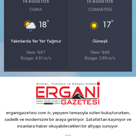
14 AĞUSTOS
15 AĞUSTOS
CUMA
CUMARTESI
°
°
18
17
Yakınlarda Yer Yer Yağmur
Güneşli
Nem: %67
Nem: %66
Rüzgar: 4.61 m/s
Rüzgar: 3.89 m/s
erganigazetesi.com.tr, yepyeni temasıyla sizleri buluştururken,
sadelik ve modernizmi bir araya getiriyor. Şatafattan kaçınıyor ve
insanlara haber okuyabilecekleri bir altyapı sunuyor.