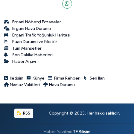
Ergani Nöbetçi Eczaneler
Ergani Hava Durumu
Ergani Trafik Yoğunluk Haritası
Puan Durumu ve Fikstür
Tüm Manşetler
Son Dakika Haberleri
Haber Arşivi
İletişim
Künye
Firma Rehberi
Seri İlan
Namaz Vakitleri
Hava Durumu
RSS
Copyright © 2023. Her hakkı saklıdır.
Haber Yazılımı:
TE Bilişim