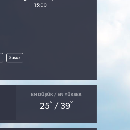
15:00
m
Susuz
EN DÜŞÜK / EN YÜKSEK
°
°
25
/ 39