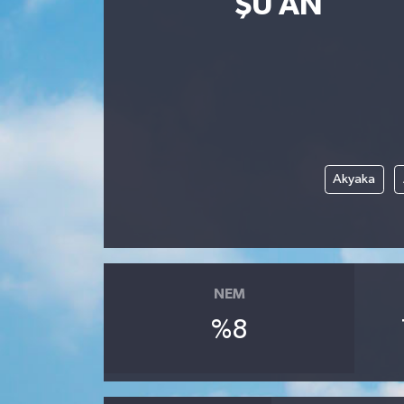
ŞU AN
Yaşam
Anali̇z
Bi̇li̇m & Teknoloji̇
Dünya
Akyaka
Eği̇ti̇m
NEM
%8