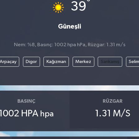
°
39
Güneşli
Nem: %8, Basınç: 1002 hpa hPa, Rüzgar: 1.31 m/s
Arpaçay
Digor
Kağızman
Merkez
Sarıkamış
Seli
BASINÇ
RÜZGAR
1002 HPA
1.31 M/S
hpa