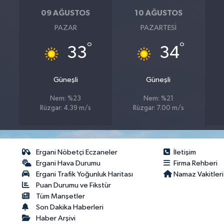
09 AĞUSTOS
10 AĞUSTOS
PAZAR
PAZARTESI
°
°
33
34
Güneşli
Güneşli
Nem: %23
Nem: %21
Rüzgar: 4.39 m/s
Rüzgar: 7.00 m/s
Ergani Nöbetçi Eczaneler
İletişim
Ergani Hava Durumu
Firma Rehberi
Ergani Trafik Yoğunluk Haritası
Namaz Vakitleri
Puan Durumu ve Fikstür
Tüm Manşetler
Son Dakika Haberleri
Haber Arşivi