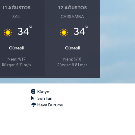
11 AĞUSTOS
12 AĞUSTOS
SALI
ÇARŞAMBA
°
°
34
34
Güneşli
Güneşli
Nem: %17
Nem: %16
Rüzgar: 6.11 m/s
Rüzgar: 6.81 m/s
Künye
Seri İlan
Hava Durumu