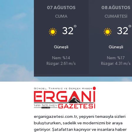
07 AĞUSTOS
08 AĞUSTOS
CUMA
CUMARTESI
°
°
32
32
Güneşli
Güneşli
Nem: %14
Nem: %17
Rüzgar: 2.61 m/s
Rüzgar: 4.31 m/s
erganigazetesi.com.tr, yepyeni temasıyla sizleri
buluştururken, sadelik ve modernizmi bir araya
getiriyor. Şatafattan kaçınıyor ve insanlara haber