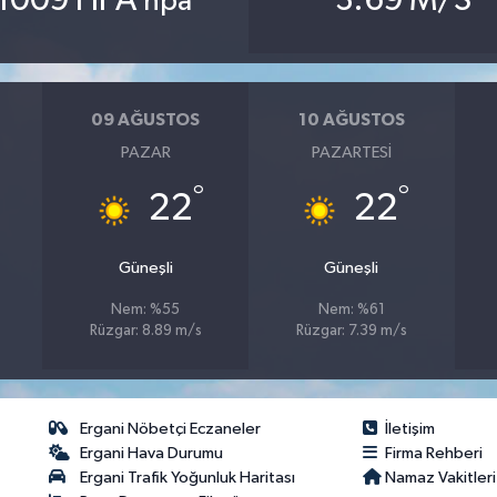
1009 HPA
3.69 M/S
hpa
09 AĞUSTOS
10 AĞUSTOS
PAZAR
PAZARTESI
°
°
22
22
Güneşli
Güneşli
Nem: %55
Nem: %61
Rüzgar: 8.89 m/s
Rüzgar: 7.39 m/s
Ergani Nöbetçi Eczaneler
İletişim
Ergani Hava Durumu
Firma Rehberi
Ergani Trafik Yoğunluk Haritası
Namaz Vakitleri