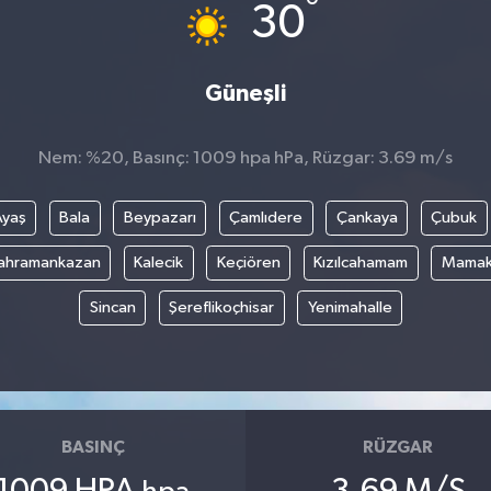
°
30
Güneşli
Nem: %20, Basınç: 1009 hpa hPa, Rüzgar: 3.69 m/s
Ayaş
Bala
Beypazarı
Çamlıdere
Çankaya
Çubuk
ahramankazan
Kalecik
Keçiören
Kızılcahamam
Mama
Sincan
Şereflikoçhisar
Yenimahalle
BASINÇ
RÜZGAR