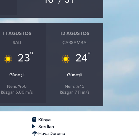
16
/ 31
11 AĞUSTOS
12 AĞUSTOS
SALI
ÇARŞAMBA
°
°
23
24
Güneşli
Güneşli
Nem: %60
Nem: %45
Rüzgar: 6.00 m/s
Rüzgar: 7.11 m/s
Künye
Seri İlan
Hava Durumu