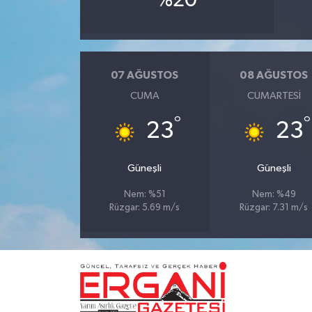
%20
07 AĞUSTOS
08 AĞUSTOS
CUMA
CUMARTESI
°
°
23
23
Güneşli
Güneşli
Nem: %51
Nem: %49
Rüzgar: 5.69 m/s
Rüzgar: 7.31 m/s