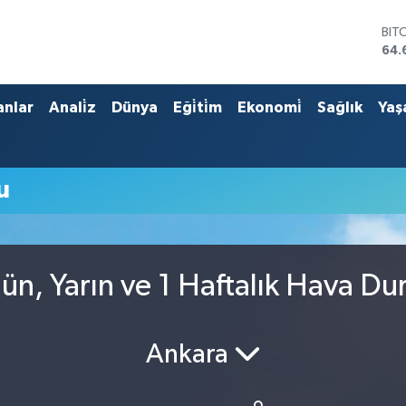
BIT
64.
DO
47,
EU
anlar
Anali̇z
Dünya
Eği̇ti̇m
Ekonomi̇
Sağlık
Yaş
55,
STE
64,
GRA
u
651
BİS
13.
ün, Yarın ve 1 Haftalık Hava D
Ankara