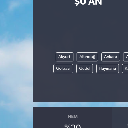
ŞU AN
Yaşam
Anali̇z
Bi̇li̇m & Teknoloji̇
Dünya
Akyurt
Altındağ
Ankara
Eği̇ti̇m
Gölbaşı
Güdül
Haymana
K
NEM