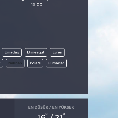
15:00
Elmadağ
Etimesgut
Evren
k
Nallıhan
Polatlı
Pursaklar
EN DÜŞÜK / EN YÜKSEK
°
°