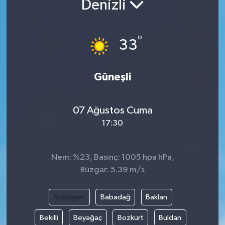
Denizli
Yaşam
°
33
Anali̇z
Bi̇li̇m & Teknoloji̇
Güneşli
Dünya
07 Ağustos Cuma
Eği̇ti̇m
17:30
Nem: %23, Basınç: 1005 hpa hPa,
Rüzgar: 5.39 m/s
Acıpayam
Babadağ
Baklan
Bekilli
Beyağaç
Bozkurt
Buldan