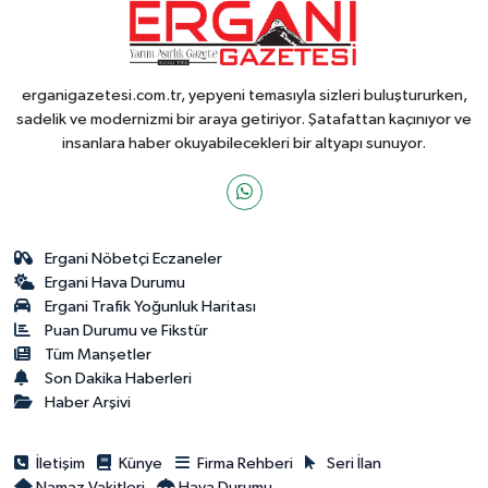
erganigazetesi.com.tr, yepyeni temasıyla sizleri buluştururken,
sadelik ve modernizmi bir araya getiriyor. Şatafattan kaçınıyor ve
insanlara haber okuyabilecekleri bir altyapı sunuyor.
Ergani Nöbetçi Eczaneler
Ergani Hava Durumu
Ergani Trafik Yoğunluk Haritası
Puan Durumu ve Fikstür
Tüm Manşetler
Son Dakika Haberleri
Haber Arşivi
İletişim
Künye
Firma Rehberi
Seri İlan
Namaz Vakitleri
Hava Durumu