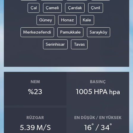
Çal
Çameli
Çardak
Çivril
Güney
Honaz
Kale
Merkezefendi
Pamukkale
Sarayköy
Serinhisar
Tavas
NEM
BASINÇ
%23
1005 HPA
hpa
RÜZGAR
EN DÜŞÜK / EN YÜKSEK
°
°
5.39 M/S
16
/ 34