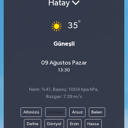
Hatay
Yaşam
°
35
Anali̇z
Bi̇li̇m & Teknoloji̇
Güneşli
Dünya
09 Ağustos Pazar
Eği̇ti̇m
13:30
Nem: %41, Basınç: 1004 hpa hPa,
Rüzgar: 7.39 m/s
Altınözü
Antakya
Arsuz
Belen
Defne
Dörtyol
Erzin
Hassa