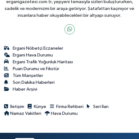
erganigazetesi.com.tr, yepyeni temasıyla sizleri buluştururken,
sadelik ve modernizmi bir araya getiriyor. Şatafattan kaçınıyor ve
insanlara haber okuyabilecekleri bir altyapı sunuyor.
Ergani Nöbetçi Eczaneler
Ergani Hava Durumu
Ergani Trafik Yoğunluk Haritası
Puan Durumu ve Fikstür
Tüm Manşetler
Son Dakika Haberleri
Haber Arşivi
İletişim
Künye
Firma Rehberi
Seri İlan
Namaz Vakitleri
Hava Durumu