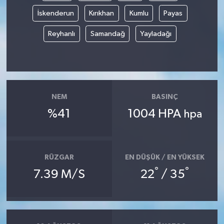
İskenderun
Kırıkhan
Kumlu
Payas
Reyhanlı
Samandağ
Yayladağı
NEM
BASINÇ
%41
1004 HPA
hpa
RÜZGAR
EN DÜŞÜK / EN YÜKSEK
°
°
7.39 M/S
22
/ 35