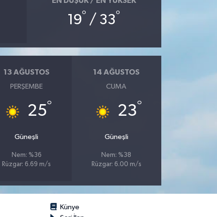
EN DÜŞÜK / EN YÜKSEK
°
°
19
/ 33
13 AĞUSTOS
14 AĞUSTOS
PERŞEMBE
CUMA
°
°
25
23
Güneşli
Güneşli
Nem: %36
Nem: %38
Rüzgar: 6.69 m/s
Rüzgar: 6.00 m/s
Künye