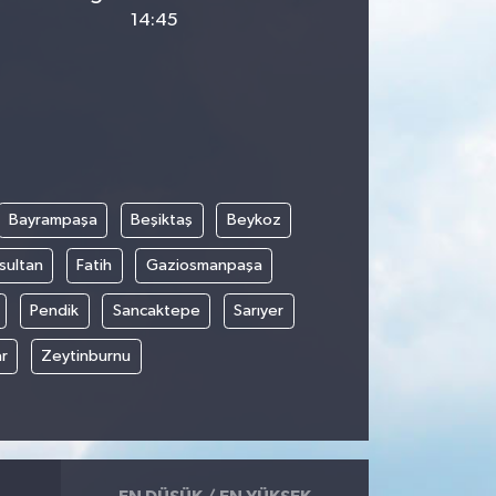
14:45
Bayrampaşa
Beşiktaş
Beykoz
sultan
Fatih
Gaziosmanpaşa
Pendik
Sancaktepe
Sarıyer
r
Zeytinburnu