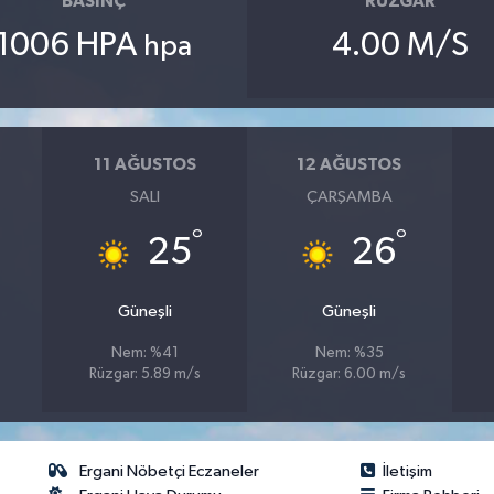
BASINÇ
RÜZGAR
1006 HPA
4.00 M/S
hpa
11 AĞUSTOS
12 AĞUSTOS
SALI
ÇARŞAMBA
°
°
25
26
Güneşli
Güneşli
Nem: %41
Nem: %35
Rüzgar: 5.89 m/s
Rüzgar: 6.00 m/s
Ergani Nöbetçi Eczaneler
İletişim