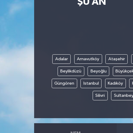
ŞU AN
Yaşam
Anali̇z
Bi̇li̇m & Teknoloji̇
Dünya
Adalar
Arnavutköy
Ataşehir
Eği̇ti̇m
Beylikdüzü
Beyoğlu
Büyükçe
Güngören
Istanbul
Kadıköy
Silivri
Sultanbey