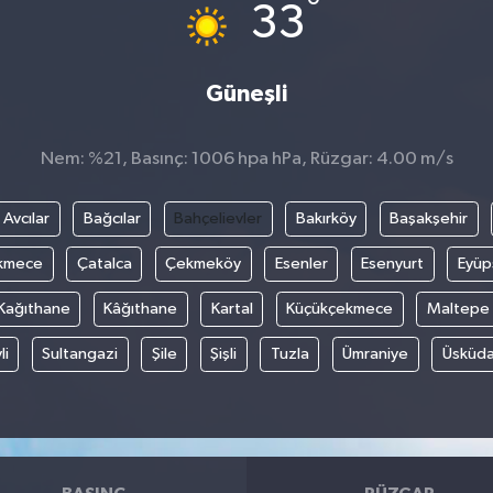
°
33
Güneşli
Nem: %21, Basınç: 1006 hpa hPa, Rüzgar: 4.00 m/s
Avcılar
Bağcılar
Bahçelievler
Bakırköy
Başakşehir
kmece
Çatalca
Çekmeköy
Esenler
Esenyurt
Eyüp
Kağıthane
Kâğıthane
Kartal
Küçükçekmece
Maltepe
li
Sultangazi
Şile
Şişli
Tuzla
Ümraniye
Üsküda