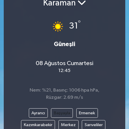
Karaman
Yaşam
°
31
Anali̇z
Bi̇li̇m & Teknoloji̇
Güneşli
Dünya
08 Ağustos Cumartesi
Eği̇ti̇m
12:45
Nem: %21, Basınç: 1006 hpa hPa,
Rüzgar: 2.69 m/s
Ayrancı
Başyayla
Ermenek
Kazımkarabekir
Merkez
Sarıveliler