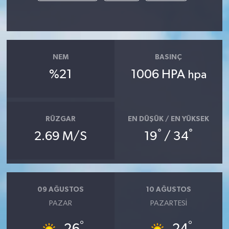
NEM
BASINÇ
%21
1006 HPA
hpa
RÜZGAR
EN DÜŞÜK / EN YÜKSEK
°
°
2.69 M/S
19
/ 34
09 AĞUSTOS
10 AĞUSTOS
PAZAR
PAZARTESI
°
°