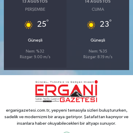
13 AĞUSTOS
14 AĞUSTOS
PERŞEMBE
CUMA
°
°
25
23
Güneşli
Güneşli
Nem: %32
Nem: %35
Rüzgar: 9.00 m/s
Rüzgar: 8.19 m/s
erganigazetesi.com.tr, yepyeni temasıyla sizleri buluştururken,
sadelik ve modernizmi bir araya getiriyor. Şatafattan kaçınıyor ve
insanlara haber okuyabilecekleri bir altyapı sunuyor.