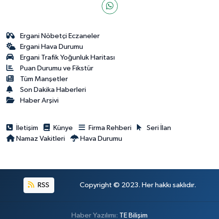
Ergani Nöbetçi Eczaneler
Ergani Hava Durumu
Ergani Trafik Yoğunluk Haritası
Puan Durumu ve Fikstür
Tüm Manşetler
Son Dakika Haberleri
Haber Arşivi
İletişim
Künye
Firma Rehberi
Seri İlan
Namaz Vakitleri
Hava Durumu
RSS
Copyright © 2023. Her hakkı saklıdır.
Haber Yazılımı:
TE Bilişim