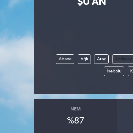
ŞU AN
Yaşam
Anali̇z
Bi̇li̇m & Teknoloji̇
Dünya
Abana
Ağlı
Araç
Azdavay
Eği̇ti̇m
İnebolu
K
NEM
%87