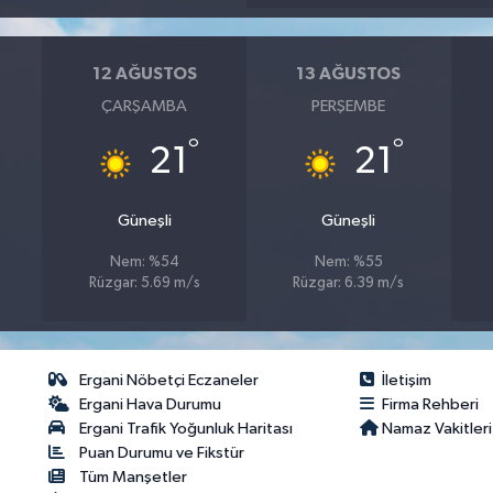
12 AĞUSTOS
13 AĞUSTOS
ÇARŞAMBA
PERŞEMBE
°
°
21
21
Güneşli
Güneşli
Nem: %54
Nem: %55
Rüzgar: 5.69 m/s
Rüzgar: 6.39 m/s
Ergani Nöbetçi Eczaneler
İletişim
Ergani Hava Durumu
Firma Rehberi
Ergani Trafik Yoğunluk Haritası
Namaz Vakitleri
Puan Durumu ve Fikstür
Tüm Manşetler