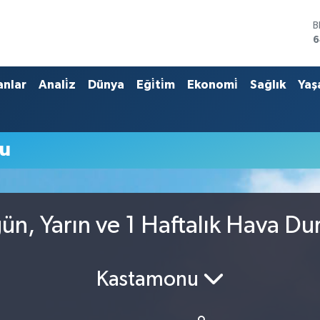
B
6
D
4
E
anlar
Anali̇z
Dünya
Eği̇ti̇m
Ekonomi̇
Sağlık
Yaş
5
S
6
G
u
6
B
1
n, Yarın ve 1 Haftalık Hava D
Kastamonu