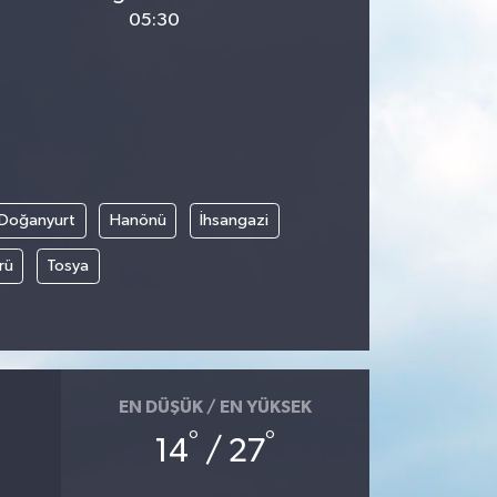
05:30
Doğanyurt
Hanönü
İhsangazi
rü
Tosya
EN DÜŞÜK / EN YÜKSEK
°
°
14
/ 27