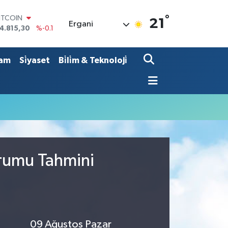
°
ITCOIN
21
Ergani
4.815,30
%-0.1
OLAR
7,7436
%0.18
URO
am
Si̇yaset
Bi̇li̇m & Teknoloji̇
5,2510
%0.32
TERLİN
4,4811
%0.38
RAM ALTIN
660.55
%0
İST100
3.779
%-14
urumu Tahmini
09 Ağustos Pazar