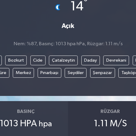
°
14
Açık
Nem: %87, Basınç: 1013 hpa hPa, Rüzgar: 1.11 m/s
Bozkurt
Cide
Çatalzeytin
Daday
Devrekani
üre
Merkez
Pınarbaşı
Seydiler
Şenpazar
Taşköp
BASINÇ
RÜZGAR
1013 HPA
1.11 M/S
hpa