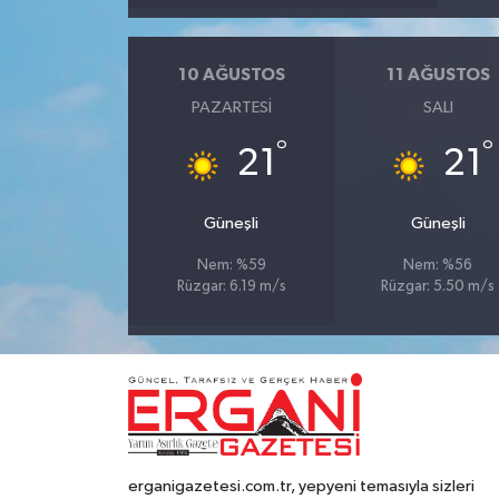
10 AĞUSTOS
11 AĞUSTOS
PAZARTESI
SALI
°
°
21
21
Güneşli
Güneşli
Nem: %59
Nem: %56
Rüzgar: 6.19 m/s
Rüzgar: 5.50 m/s
erganigazetesi.com.tr, yepyeni temasıyla sizleri