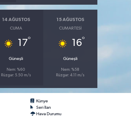
14 AĞUSTOS
15 AĞUSTOS
CUMA
CUMARTESI
°
°
17
16
Güneşli
Güneşli
Nem: %60
Nem: %58
Rüzgar: 5.50 m/s
Rüzgar: 4.11 m/s
Künye
Seri İlan
Hava Durumu