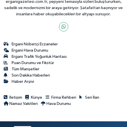
erganigazetesi.com.tr, yepyeni temasıyla sizleri buluştururken,
sadelik ve modernizmi bir araya getiriyor. Şatafattan kaçınıyor ve
insanlara haber okuyabilecekleri bir altyapı sunuyor.
Ergani Nöbetçi Eczaneler
Ergani Hava Durumu
Ergani Trafik Yoğunluk Haritası
Puan Durumu ve Fikstür
Tüm Manşetler
Son Dakika Haberleri
Haber Arşivi
İletişim
Künye
Firma Rehberi
Seri İlan
Namaz Vakitleri
Hava Durumu