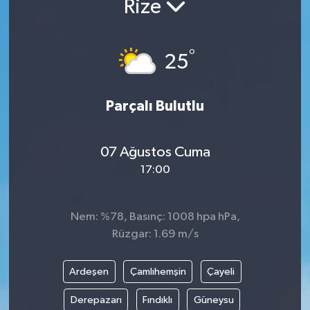
Rize
Yaşam
°
25
Anali̇z
Bi̇li̇m & Teknoloji̇
Parçalı Bulutlu
Dünya
07 Ağustos Cuma
Eği̇ti̇m
17:00
Nem: %78, Basınç: 1008 hpa hPa,
Rüzgar: 1.69 m/s
Ardeşen
Çamlıhemşin
Çayeli
Derepazarı
Fındıklı
Güneysu