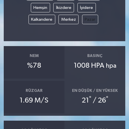
Hemşin
İkizdere
İyidere
Kalkandere
Merkez
Pazar
NEM
BASINÇ
%78
1008 HPA
hpa
RÜZGAR
EN DÜŞÜK / EN YÜKSEK
°
°
1.69 M/S
21
/ 26