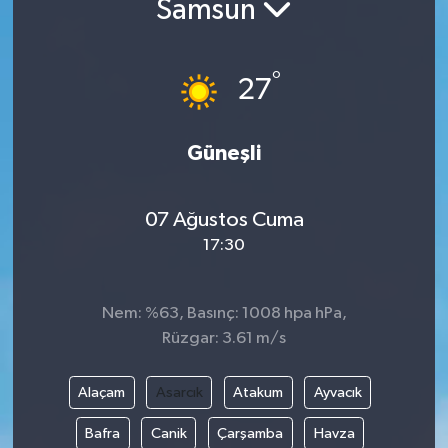
Samsun
Yaşam
°
27
Anali̇z
Bi̇li̇m & Teknoloji̇
Güneşli
Dünya
07 Ağustos Cuma
Eği̇ti̇m
17:30
Nem: %63, Basınç: 1008 hpa hPa,
Rüzgar: 3.61 m/s
Alaçam
Asarcık
Atakum
Ayvacık
Bafra
Canik
Çarşamba
Havza