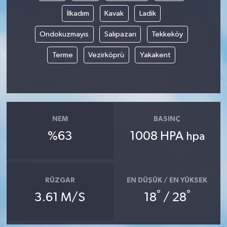
İlkadım
Kavak
Ladik
Ondokuzmayıs
Salıpazarı
Tekkeköy
Terme
Vezirköprü
Yakakent
NEM
BASINÇ
%63
1008 HPA
hpa
RÜZGAR
EN DÜŞÜK / EN YÜKSEK
°
°
3.61 M/S
18
/ 28