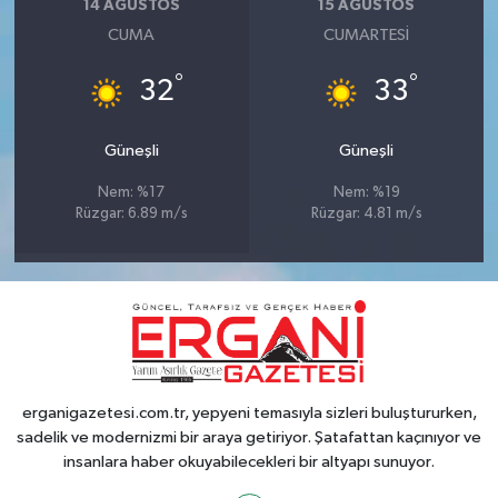
14 AĞUSTOS
15 AĞUSTOS
CUMA
CUMARTESI
°
°
32
33
Güneşli
Güneşli
Nem: %17
Nem: %19
Rüzgar: 6.89 m/s
Rüzgar: 4.81 m/s
erganigazetesi.com.tr, yepyeni temasıyla sizleri buluştururken,
sadelik ve modernizmi bir araya getiriyor. Şatafattan kaçınıyor ve
insanlara haber okuyabilecekleri bir altyapı sunuyor.