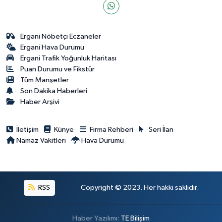
Ergani Nöbetçi Eczaneler
Ergani Hava Durumu
Ergani Trafik Yoğunluk Haritası
Puan Durumu ve Fikstür
Tüm Manşetler
Son Dakika Haberleri
Haber Arşivi
İletişim
Künye
Firma Rehberi
Seri İlan
Namaz Vakitleri
Hava Durumu
RSS
Copyright © 2023. Her hakkı saklıdır.
Haber Yazılımı:
TE Bilişim