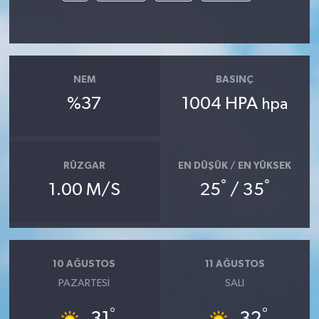
NEM
BASINÇ
%37
1004 HPA
hpa
RÜZGAR
EN DÜŞÜK / EN YÜKSEK
°
°
1.00 M/S
25
/ 35
10 AĞUSTOS
11 AĞUSTOS
PAZARTESI
SALI
°
°