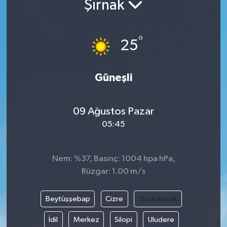
Şırnak
Yaşam
°
25
Anali̇z
Bi̇li̇m & Teknoloji̇
Güneşli
Dünya
09 Ağustos Pazar
Eği̇ti̇m
05:45
Nem: %37, Basınç: 1004 hpa hPa,
Rüzgar: 1.00 m/s
Beytüşşebap
Cizre
Güçlükonak
İdil
Merkez
Silopi
Uludere